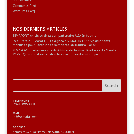
Entries feed
Comments feed
WordPress.org
NOS DERNIERS ARTICLES
SEMAFORT en visite chez son partenaire ALIA Industrie
Résultats du Grand Quizz Agricole SEMAFORT : 156 participants
mobilisés pour l’avenir des semences au Burkina Faso !
SEMAFORT, partenaire à la 4ᵉ édition du Festival Konkoun du Nayala
2025 : Quand culture et développement rural vont de pair
TELEPHONE
( +226 ) 20 97 63 63
MAIL
info@semafort.com
ADRESSE :
Semafort SA Sis à l’immeuble SUNU ASSURANCE