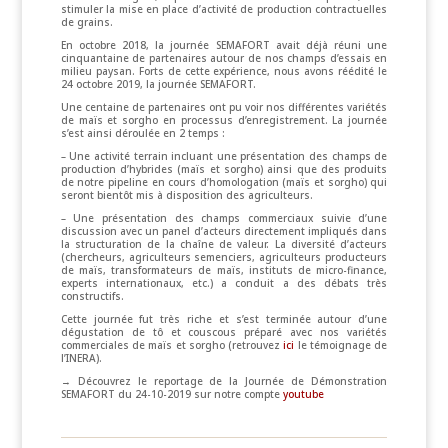
stimuler la mise en place d’activité de production contractuelles
de grains.
En octobre 2018, la journée SEMAFORT avait déjà réuni une
cinquantaine de partenaires autour de nos champs d’essais en
milieu paysan. Forts de cette expérience, nous avons réédité le
24 octobre 2019, la journée SEMAFORT.
Une centaine de partenaires ont pu voir nos différentes variétés
de maïs et sorgho en processus d’enregistrement. La journée
s’est ainsi déroulée en 2 temps :
– Une activité terrain incluant une présentation des champs de
production d’hybrides (maïs et sorgho) ainsi que des produits
de notre pipeline en cours d’homologation (maïs et sorgho) qui
seront bientôt mis à disposition des agriculteurs.
– Une présentation des champs commerciaux suivie d’une
discussion avec un panel d’acteurs directement impliqués dans
la structuration de la chaîne de valeur. La diversité d’acteurs
(chercheurs, agriculteurs semenciers, agriculteurs producteurs
de maïs, transformateurs de maïs, instituts de micro-finance,
experts internationaux, etc.) a conduit a des débats très
constructifs.
Cette journée fut très riche et s’est terminée autour d’une
dégustation de tô et couscous préparé avec nos variétés
commerciales de maïs et sorgho (retrouvez
ici
le témoignage de
l’INERA).
→ Découvrez le reportage de la Journée de Démonstration
SEMAFORT du 24-10-2019 sur notre compte
youtube